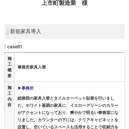
上市町製造業 様
新規家具導入
case81
施
工
事務所家具入替
概
要
施
▶
事務所
工
総務部の家具入替とタイルカーペット貼替を行いまし
内
容
た。ホワイト基調の家具に、イエローグリーンのカラー
がアクセントになっており、爽やかで明るい事務室にな
りました。カウンターの下には、クリアキャビネットを
設置し、空いているスペースも活用することで収納力を