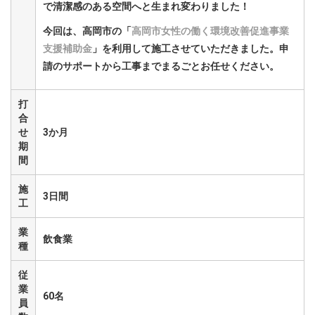
で清潔感のある空間へと生まれ変わりました！
今回は、高岡市の「
高岡市女性の働く環境改善促進事業
支援補助金
」を利用して施工させていただきました。申
請のサポートから工事までまるごとお任せください。
打
合
せ
3か月
期
間
施
3日間
工
業
飲食業
種
従
業
60名
員