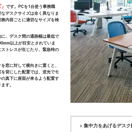
ズ」
です。PCを1台使う事務職
要なデスクサイズは全く異なりま
業務内容ごとに適切なサイズを検
的に、デスク間の通路幅は最低で
200mm以上が目安とされていま
にストレスが生じたり、緊急時の
クを窓に対して横向きに置くと、
窓を背にした配置では、逆光でモ
井の真下に座面が来るよう配置す
ります。
集中力をあげるデスク