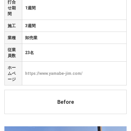
打合
せ期
1週間
間
施工
3週間
業種
卸売業
従業
23名
員数
ホー
ムペ
https://www.yamabe-jim.com/
ージ
Before