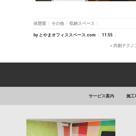
休憩室
その他
収納スペース
by
とやまオフィススペース.com
11:55
«
共創テクノ
サービス案内
施工